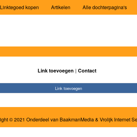
Linktegoed kopen
Artikelen
Alle dochterpagina's
Link toevoegen
Contact
Link toevoegen
ight © 2021 Onderdeel van
BaakmanMedia
&
Vrolijk Internet S